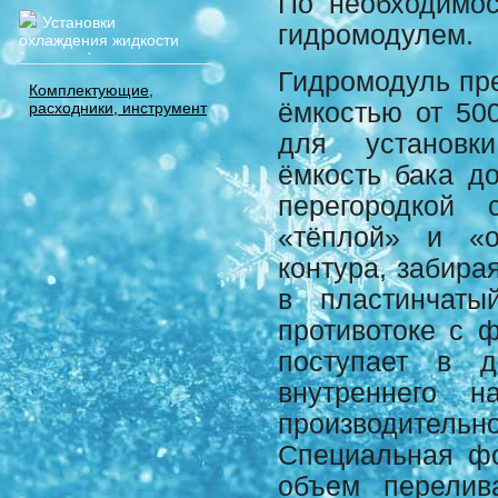
По необходимос
Установки
гидромодулем.
охлаждения жидкости
(чиллеры)
Гидромодуль пр
Комплектующие,
ёмкостью от 500
расходники, инструмент
для установки
ёмкость бака до
перегородкой
«тёплой» и «о
контура, забира
в пластинчаты
противотоке с 
поступает в д
внутреннего 
производите
Специальная фо
объем перелив