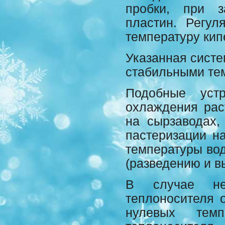
пробки, при з
пластин. Регул
температуру кип
Указанная систе
стабильными те
Подобные уст
охлаждения рас
на сырзаводах,
пастеризации н
температуры вод
(разведению и 
В случае нео
теплоносителя 
нулевых тем