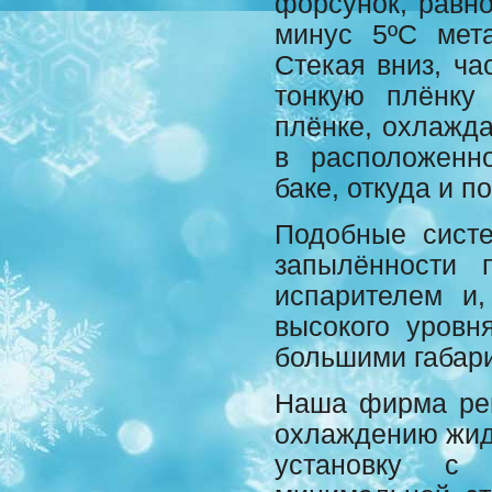
форсунок, равн
минус 5ºС мет
Стекая вниз, ча
тонкую плёнку
плёнке, охлажда
в расположенн
баке, откуда и п
Подобные сист
запылённости 
испарителем и
высокого уровн
большими габари
Наша фирма ре
охлаждению жидк
установку с