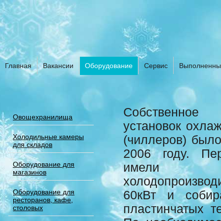
Главная
Вакансии
Оборудование
Сервис
Выполненны
Собственное 
Овощехранилища
установок охла
Холодильные камеры
(чиллеров) было
для складов
2006 году. Пе
Оборудование для
имели
магазинов
холодопроизво
Оборудование для
60кВт и собир
ресторанов, кафе,
пластинчатых т
столовых