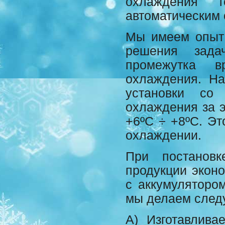
охлаждения 
автоматическим 
Мы имеем опыт 
решения зада
промежутка 
охлаждения. На
установки со
охлаждения за э
+6ºC ÷ +8ºС. Эт
охлаждении.
При постанов
продукции эконо
с аккумуляторо
мы делаем след
А) Изготавлива