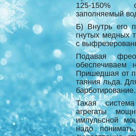
125-150% от
заполняемый во
Б) Внутрь его 
гнутых медных т
с выфрезерован
Подавая фре
обеспечиваем 
Пришедшая от по
таяния льда. Дл
барботирование
Такая система
агрегаты мощн
импульсной мо
надо понимать