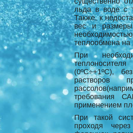
существенно отл
льда в воде с 
Также, к недост
вес и размеры
необходимос
теплообмена на 
При необход
теплоносителя
(0ºС÷+1ºС), б
растворов пр
рассолов(напр
требования СА
применением пл
При такой сис
проходя через