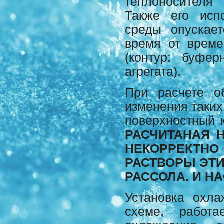
теплоносителя 
Также его исп
среды опускае
время от време
(контур: буфе
агрегата).
При расчете о
изменения таких
поверхностный 
РАСЧИТАНАЯ 
НЕКОРРЕКТН
РАСТВОРЫ ЭТ
РАССОЛА. И Н
Установка охл
схеме, работ