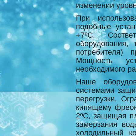
изменении уровн
При использов
подобные устан
+7ºС. Соотве
оборудования,
потребителя) 
Мощность ус
необходимого ра
Наше оборудов
системами защи
перегрузки. Огр
кипящему фреон
2ºС, защищая п
замерзания вод
холодильный к