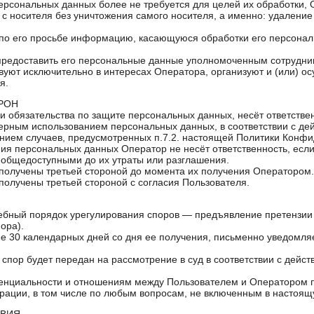
Персональных данных более не требуется для целей их обработки, 
с носителя без уничтожения самого носителя, а именно: удалени
 по его просьбе информацию, касающуюся обработки его персонал
, предоставить его персональные данные уполномоченным сотрудн
вуют исключительно в интересах Оператора, организуют и (или) о
я.
РОН
и обязательства по защите персональных данных, несёт ответстве
ерным использованием персональных данных, в соответствии с д
нием случаев, предусмотренных п.7.2. настоящей Политики Конф
ния персональных данных Оператор не несёт ответственность, если
 общедоступными до их утраты или разглашения.
получены третьей стороной до момента их получения Оператором.
получены третьей стороной с согласия Пользователя.
дебный порядок урегулирования споров — предъявление претензии
ора).
ние 30 календарных дней со дня ее получения, письменно уведомля
 спор будет передан на рассмотрение в суд в соответствии с дей
денциальности и отношениям между Пользователем и Оператором
ерации, в том числе по любым вопросам, не включенным в настоя