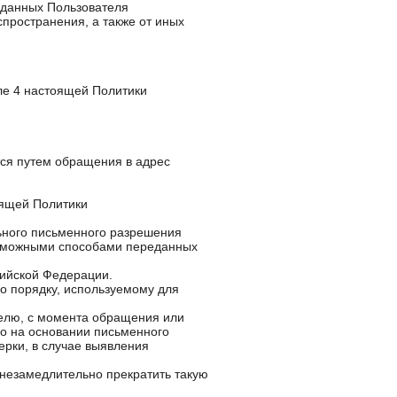
 данных Пользователя
спространения, а также от иных
ле 4 настоящей Политики
тся путем обращения в адрес
оящей Политики
ьного письменного разрешения
возможными способами переданных
сийской Федерации.
о порядку, используемому для
телю, с момента обращения или
бо на основании письменного
рки, в случае выявления
 незамедлительно прекратить такую