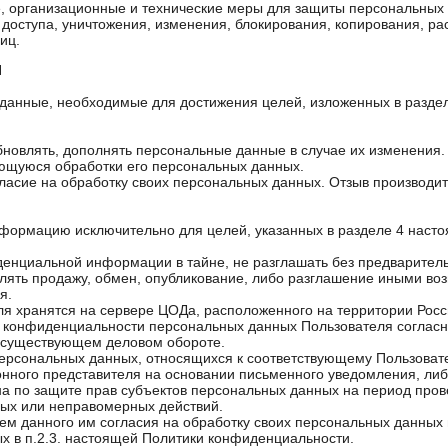
е, организационные и технические меры для защиты персональных
доступа, уничтожения, изменения, блокирования, копирования, ра
иц.
Н
 данные, необходимые для достижения целей, изложенных в разде
обновлять, дополнять персональные данные в случае их изменения.
ающуюся обработки его персональных данных.
огласие на обработку своих персональных данных. Отзыв производи
нформацию исключительно для целей, указанных в разделе 4 наст
денциальной информации в тайне, не разглашать без предварител
влять продажу, обмен, опубликование, либо разглашение иными 
я.
я хранятся на сервере ЦОДа, расположенного на территории Рос
ы конфиденциальности персональных данных Пользователя согласн
 существующем деловом обороте.
персональных данных, относящихся к соответствующему Пользова
конного представителя на основании письменного уведомления, ли
 по защите прав субъектов персональных данных на период прове
ых или неправомерных действий.
елем данного им согласия на обработку своих персональных данных
ых в п.2.3. настоящей Политики конфиденциальности.