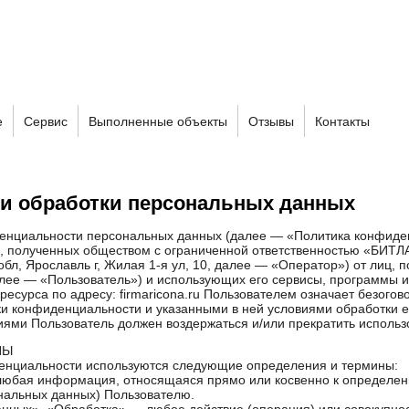
е
Сервис
Выполненные объекты
Отзывы
Контакты
ии обработки персональных данных
енциальности персональных данных (далее — «Политика конфиден
, полученных обществом с ограниченной ответственностью «БИТЛ
обл, Ярославль г, Жилая 1-я ул, 10, далее — «Оператор») от лиц,
лее — «Пользователь») и использующих его сервисы, программы 
есурса по адресу: firmaricona.ru Пользователем означает безого
и конфиденциальности и указанными в ней условиями обработки е
иями Пользователь должен воздержаться и/или прекратить использ
НЫ
денциальности используются следующие определения и термины:
любая информация, относящаяся прямо или косвенно к определе
нальных данных) Пользователю.