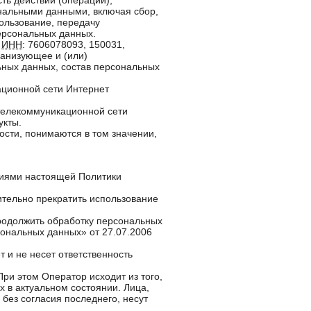
ть действий (операций),
ональными данными, включая сбор,
пользование, передачу
персональных данных.
,
ИНН
: 7606078093, 150031,
ганизующее и (или)
ных данных, состав персональных
ационной сети Интернет
елекоммуникационной сети
укты.
ости, понимаются в том значении,
ниями настоящей Политики
ительно прекратить использование
продолжить обработку персональных
сональных данных» от 27.07.2006
 и не несет ответственность
ри этом Оператор исходит из того,
 в актуальном состоянии. Лица,
без согласия последнего, несут