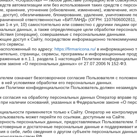
анных», «Обработка» — любое действие (операция) или совокупнос
дств автоматизации или без использования таких средств с перс
е, хранение, уточнение (обновление, изменение), извлечение, ис
, доступ), обезличивание, блокирование, удаление, уничтожение 
ограниченной ответственностью «БИТЛАНД» (ОГРН: 1107606002811
ая 1-я ул, 10) самостоятельно или совместно с другими лицами ор
альных данных, а также определяющее цели обработки персональ
ействия (операции), совершаемые с персональными данными.
меющее доступ к Сайту, посредством информационно телекоммуник
его сервисы.
 расположенный по адресу:
https://firmaricona.ru/
в информационно т
лючительно, страницы, сервисы, программы и информационные прод
траженные в п.1.1. раздела 1 настоящей Политики конфиденциальн
ном законе «О персональных данных» от 27.07.2006 N 152-ФЗ.
ателем означает безоговорочное согласие Пользователя с положе
в ней условиями обработки его персональных данных.
иями Политики конфиденциальности Пользователь должен незамедл
ем согласия на обработку персональных данных Оператор вправе 
 при наличии оснований, указанных в Федеральном законе «О пер
циальности применяется только к Сайту. Оператор не контролирует
Пользователь может перейти по ссылкам, доступным на Сайте.
верность персональных данных, предоставляемых Пользователем. П
остоверные и достаточные персональные данные и поддерживает их
я о себе, либо сведения о другом субъекте персональных данных 
законодательством РФ.