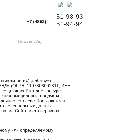
51-93-93
+7 (4852)
51-94-94
циальности») действует
АНД» (ОГРН: 1107606002811, ИНН:
 посещающих Интернет-ресурс
и информационные продукты.
ворочное согласие Пользователя
го персональных данных.
ование Сайта и его сервисов.
нному или определяемому