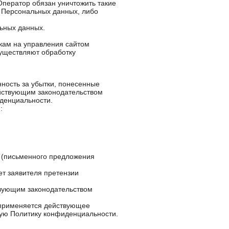
Оператор обязан уничтожить такие
е Персональных данных, либо
ьных данных.
икам на управления сайтом
существляют обработку
нность за убытки, понесенные
ействующим законодательством
иденциальности.
:
 (письменного предложения
ет заявителя претензии
ствующим законодательством
 применяется действующее
щую Политику конфиденциальности.